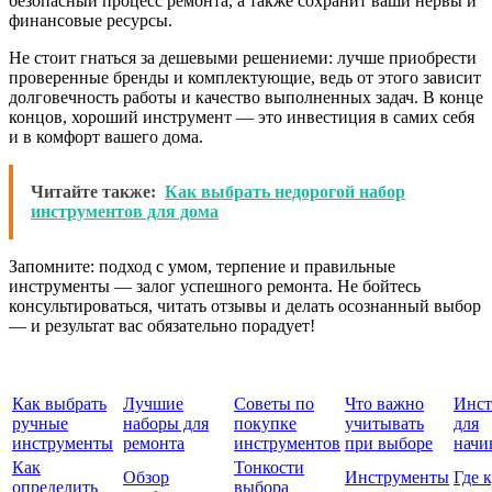
безопасный процесс ремонта, а также сохранит ваши нервы и
финансовые ресурсы.
Не стоит гнаться за дешевыми решениеми: лучше приобрести
проверенные бренды и комплектующие, ведь от этого зависит
долговечность работы и качество выполненных задач. В конце
концов, хороший инструмент — это инвестиция в самих себя
и в комфорт вашего дома.
Читайте также:
Как выбрать недорогой набор
инструментов для дома
Запомните: подход с умом, терпение и правильные
инструменты — залог успешного ремонта. Не бойтесь
консультироваться, читать отзывы и делать осознанный выбор
— и результат вас обязательно порадует!
Как выбрать
Лучшие
Советы по
Что важно
Инст
ручные
наборы для
покупке
учитывать
для
инструменты
ремонта
инструментов
при выборе
нач
Как
Тонкости
Обзор
Инструменты
Где 
определить
выбора