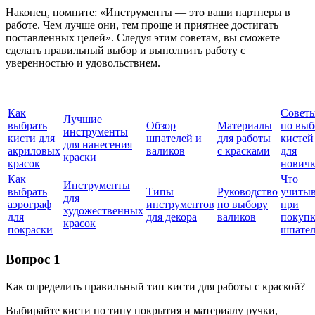
Наконец, помните: «Инструменты — это ваши партнеры в
работе. Чем лучше они, тем проще и приятнее достигать
поставленных целей». Следуя этим советам, вы сможете
сделать правильный выбор и выполнить работу с
уверенностью и удовольствием.
Как
Совет
Лучшие
выбрать
Обзор
Материалы
по выб
инструменты
кисти для
шпателей и
для работы
кистей
для нанесения
акриловых
валиков
с красками
для
краски
красок
новичк
Как
Что
Инструменты
выбрать
Типы
Руководство
учитыв
для
аэрограф
инструментов
по выбору
при
художественных
для
для декора
валиков
покупк
красок
покраски
шпател
Вопрос 1
Как определить правильный тип кисти для работы с краской?
Выбирайте кисти по типу покрытия и материалу ручки,