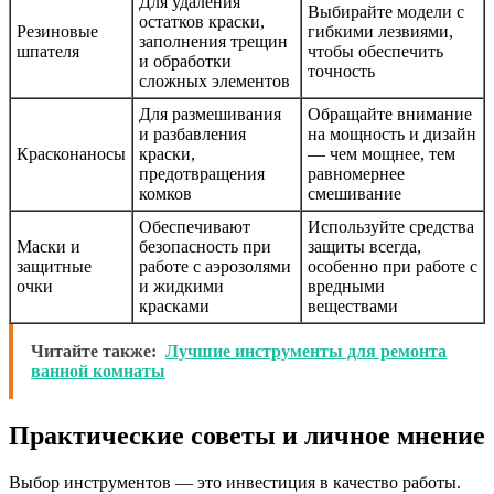
Для удаления
Выбирайте модели с
остатков краски,
Резиновые
гибкими лезвиями,
заполнения трещин
шпателя
чтобы обеспечить
и обработки
точность
сложных элементов
Для размешивания
Обращайте внимание
и разбавления
на мощность и дизайн
Красконаносы
краски,
— чем мощнее, тем
предотвращения
равномернее
комков
смешивание
Обеспечивают
Используйте средства
Маски и
безопасность при
защиты всегда,
защитные
работе с аэрозолями
особенно при работе с
очки
и жидкими
вредными
красками
веществами
Читайте также:
Лучшие инструменты для ремонта
ванной комнаты
Практические советы и личное мнение
Выбор инструментов — это инвестиция в качество работы.