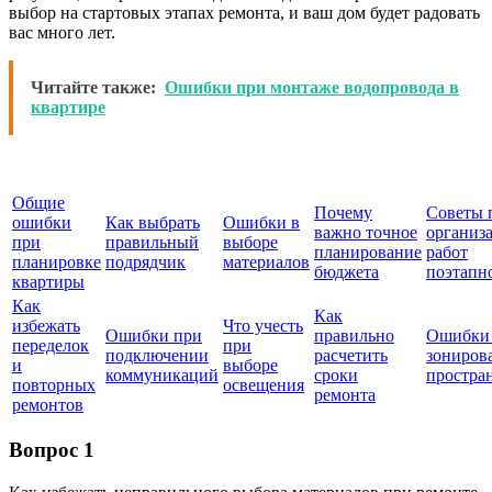
выбор на стартовых этапах ремонта, и ваш дом будет радовать
вас много лет.
Читайте также:
Ошибки при монтаже водопровода в
квартире
Общие
Почему
Советы 
ошибки
Как выбрать
Ошибки в
важно точное
организ
при
правильный
выборе
планирование
работ
планировке
подрядчик
материалов
бюджета
поэтапн
квартиры
Как
Как
избежать
Что учесть
Ошибки при
правильно
Ошибки
переделок
при
подключении
расчетить
зониров
и
выборе
коммуникаций
сроки
простра
повторных
освещения
ремонта
ремонтов
Вопрос 1