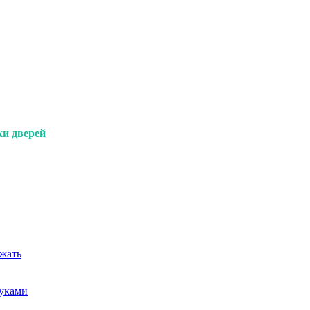
и дверей
ежать
руками