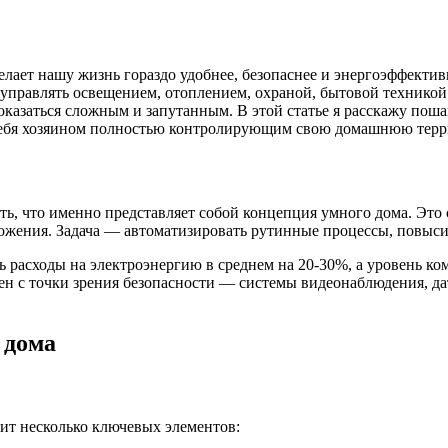
лает нашу жизнь гораздо удобнее, безопаснее и энергоэффектив
 управлять освещением, отоплением, охраной, бытовой техник
казаться сложным и запутанным. В этой статье я расскажу поша
и себя хозяином полностью контролирующим свою домашнюю тер
ть, что именно представляет собой концепция умного дома. Это
жения. Задача — автоматизировать рутинные процессы, повысит
ь расходы на электроэнергию в среднем на 20-30%, а уровень ко
ен с точки зрения безопасности — системы видеонаблюдения, 
 дома
ит несколько ключевых элементов: