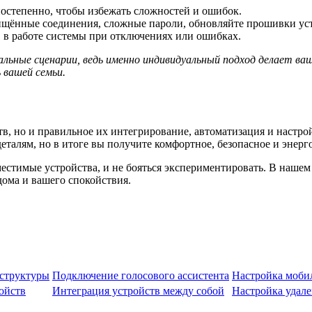
постепенно, чтобы избежать сложностей и ошибок.
щённые соединения, сложные пароли, обновляйте прошивки уст
 в работе системы при отключениях или ошибках.
льные сценарии, ведь именно индивидуальный подход делает в
 вашей семьи.
в, но и правильное их интегрирование, автоматизация и настро
деталям, но в итоге вы получите комфортное, безопасное и эне
местимые устройства, и не бояться экспериментировать. В наше
дома и вашего спокойствия.
аструктуры
Подключение голосового ассистента
Настройка моби
ойств
Интеграция устройств между собой
Настройка удале