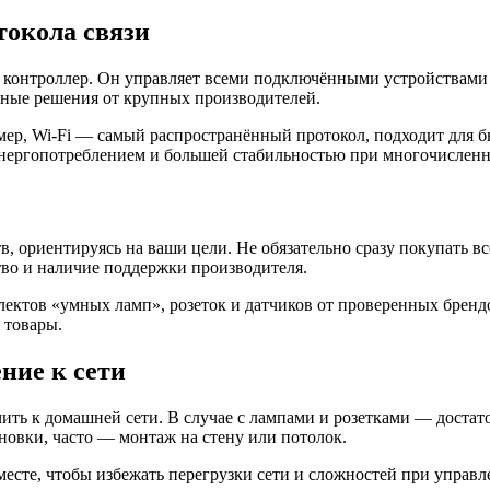
токола связи
и контроллер. Он управляет всеми подключёнными устройствами
енные решения от крупных производителей.
ер, Wi-Fi — самый распространённый протокол, подходит для бы
энергопотреблением и большей стабильностью при многочислен
, ориентируясь на ваши цели. Не обязательно сразу покупать вс
тво и наличие поддержки производителя.
лектов «умных ламп», розеток и датчиков от проверенных бренд
 товары.
ние к сети
ть к домашней сети. В случае с лампами и розетками — достато
новки, часто — монтаж на стену или потолок.
есте, чтобы избежать перегрузки сети и сложностей при управл