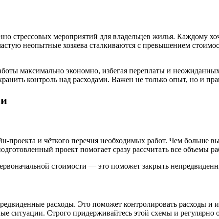
но стрессовых мероприятий для владельцев жилья. Каждому хоч
частую неопытные хозяева сталкиваются с превышением стоимос
боты максимально экономно, избегая переплаты и неожиданных з
ранить контроль над расходами. Важен не только опыт, но и пра
ии
проекта и чёткого перечня необходимых работ. Чем больше вы зн
дготовленный проект помогает сразу рассчитать все объемы раб
 первоначальной стоимости — это поможет закрыть непредвиденн
предвиденные расходы. Это поможет контролировать расходы и и
е ситуации. Строго придерживайтесь этой схемы и регулярно о