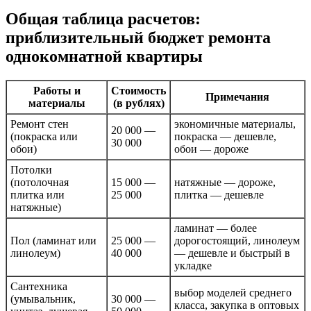
Общая таблица расчетов:
приблизительный бюджет ремонта
однокомнатной квартиры
Работы и
Стоимость
Примечания
материалы
(в рублях)
Ремонт стен
экономичные материалы,
20 000 —
(покраска или
покраска — дешевле,
30 000
обои)
обои — дороже
Потолки
(потолочная
15 000 —
натяжные — дороже,
плитка или
25 000
плитка — дешевле
натяжные)
ламинат — более
Пол (ламинат или
25 000 —
дорогостоящий, линолеум
линолеум)
40 000
— дешевле и быстрый в
укладке
Сантехника
выбор моделей среднего
(умывальник,
30 000 —
класса, закупка в оптовых