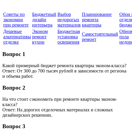
Советы по
Бюджетный
Выбор
Планирование
Обои 
экономии
дизайн
недорогых
ремонта
отдел
при ремонте
интерьера
материалов
квартиры
бюдже
Дешевые
Эконом
Бюджетная
Обнов
Самостоятельный
альтернативы
ремонт
установка
пола
ремонт
отделке
кухни
освещения
недор
Вопрос 1
Какой примерный бюджет ремонта квартиры эконом-класса?
Ответ: От 300 до 700 тысяч рублей в зависимости от региона
и объема работ.
Вопрос 2
На что стоит сэкономить при ремонте квартиры эконом-
класса?
Ответ: На дорогих отделочных материалах и сложных
дизайнерских решениях.
Вопрос 3