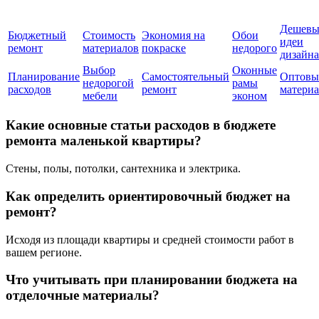
Дешевы
Бюджетный
Стоимость
Экономия на
Обои
идеи
ремонт
материалов
покраске
недорого
дизайна
Выбор
Оконные
Планирование
Самостоятельный
Оптовы
недорогой
рамы
расходов
ремонт
матери
мебели
эконом
Какие основные статьи расходов в бюджете
ремонта маленькой квартиры?
Стены, полы, потолки, сантехника и электрика.
Как определить ориентировочный бюджет на
ремонт?
Исходя из площади квартиры и средней стоимости работ в
вашем регионе.
Что учитывать при планировании бюджета на
отделочные материалы?