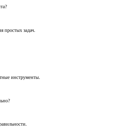
ыта?
я простых задач.
етные инструменты.
льно?
равильности.