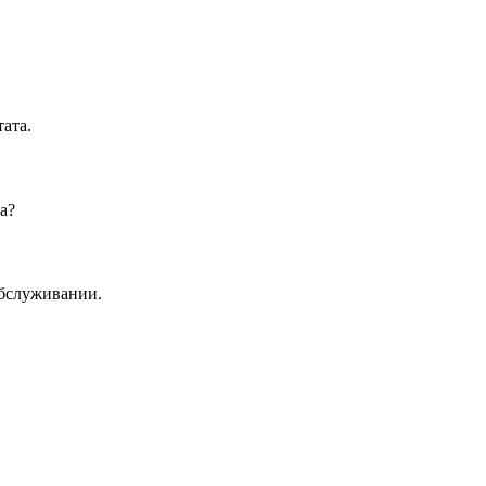
ата.
а?
обслуживании.