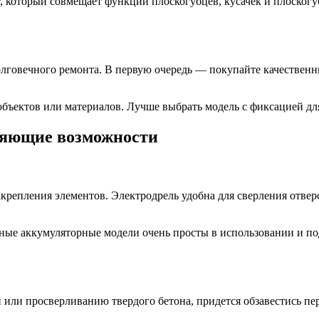
 который совмещает функции плоскогубцев, кусачек и плоскогу
долговечного ремонта. В первую очередь — покупайте качестве
бъектов или материалов. Лучше выбрать модель с фиксацией для
ряющие возможности
крепления элементов. Электродрель удобна для сверления отверс
ые аккумуляторные модели очень просты в использовании и под
или просверливанию твердого бетона, придется обзавестись пе