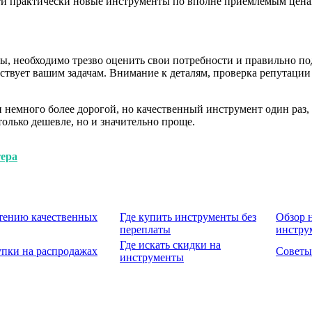
ти практически новые инструменты по вполне приемлемым цена
ы, необходимо трезво оценить свои потребности и правильно под
тствует вашим задачам. Внимание к деталям, проверка репутаци
немного более дорогой, но качественный инструмент один раз, 
только дешевле, но и значительно проще.
тера
тению качественных
Где купить инструменты без
Обзор 
переплаты
инстру
Где искать скидки на
пки на распродажах
Советы
инструменты