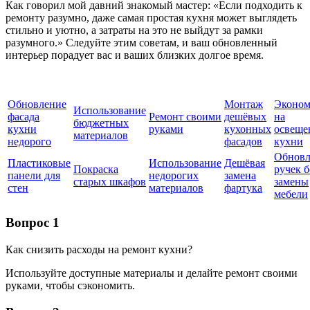
Как говорил мой давний знакомый мастер: «Если подходить к
ремонту разумно, даже самая простая кухня может выглядеть
стильно и уютно, а затраты на это не выйдут за рамки
разумного.» Следуйте этим советам, и ваш обновленный
интерьер порадует вас и ваших близких долгое время.
Обновление
Монтаж
Эконом
Использование
фасада
Ремонт своими
дешёвых
на
бюджетных
кухни
руками
кухонных
освеще
материалов
недорого
фасадов
кухни
Обновл
Пластиковые
Использование
Дешёвая
Покраска
ручек б
панели для
недорогих
замена
старых шкафов
замены
стен
материалов
фартука
мебели
Вопрос 1
Как снизить расходы на ремонт кухни?
Используйте доступные материалы и делайте ремонт своими
руками, чтобы сэкономить.