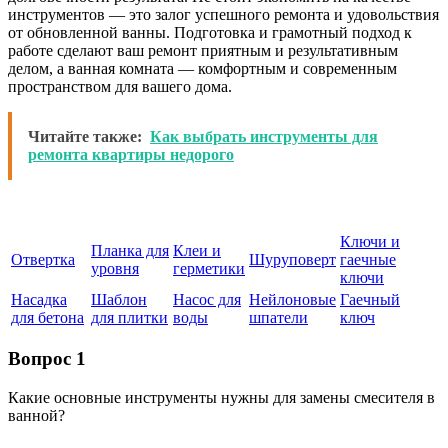
инструментов — это залог успешного ремонта и удовольствия
от обновленной ванны. Подготовка и грамотный подход к
работе сделают ваш ремонт приятным и результативным
делом, а ванная комната — комфортным и современным
пространством для вашего дома.
Читайте также:
Как выбрать инструменты для
ремонта квартиры недорого
Ключи и
Планка для
Клеи и
Отвертка
Шуруповерт
гаечные
уровня
герметики
ключи
Насадка
Шаблон
Насос для
Нейлоновые
Гаечный
для бетона
для плитки
воды
шпатели
ключ
Вопрос 1
Какие основные инструменты нужны для замены смесителя в
ванной?