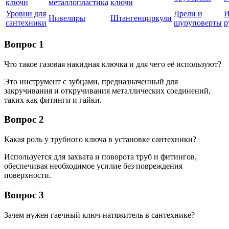
ключи
металлопластика
ключи
Уровни для
Дрели и
И
Нивелиры
Штангенциркули
сантехники
шуруповерты
р
Вопрос 1
Что такое газовая накидная ключка и для чего её используют?
Это инструмент с зубцами, предназначенный для
закручивания и откручивания металлических соединений,
таких как фитинги и гайки.
Вопрос 2
Какая роль у трубного ключа в установке сантехники?
Используется для захвата и поворота труб и фитингов,
обеспечивая необходимое усилие без повреждения
поверхности.
Вопрос 3
Зачем нужен гаечный ключ-натяжитель в сантехнике?