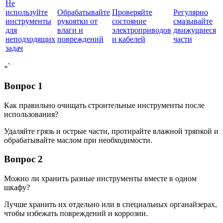
Не
используйте
Обрабатывайте
Проверяйте
Регулярно
инструменты
рукоятки от
состояние
смазывайте
для
влаги и
электроприводов
движущиеся
неподходящих
повреждений
и кабелей
части
задач
«`
Вопрос 1
Как правильно очищать строительные инструменты после
использования?
Удаляйте грязь и острые части, протирайте влажной тряпкой и
обрабатывайте маслом при необходимости.
Вопрос 2
Можно ли хранить разные инструменты вместе в одном
шкафу?
Лучше хранить их отдельно или в специальных органайзерах,
чтобы избежать повреждений и коррозии.