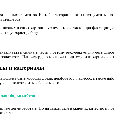
азличных элементов. В этой категории важны инструменты, поз
и степлеров.
стиковых и гипсокартонных элементов, а также при фиксации 
льно ускоряет работу.
навливать и снимать части, поэтому рекомендуется иметь широк
безопасность. Например, для монтажа плинтусов или карнизов в
ты и материалы
а должна быть хорошая дрель, перфоратор, пылесос, а также на
сор и подготовить рабочее место.
для сборки мебели
в, тем легче работать. Но на самом деле важнее их качество и п
го лет.»