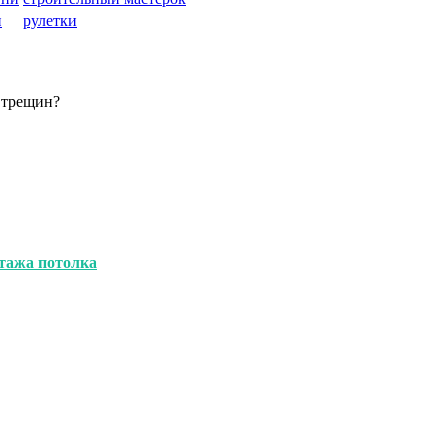
и
рулетки
 трещин?
тажа потолка