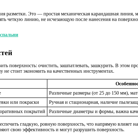
я разметки. Это — простая механическая карандашная линия, м
лять четкую линию, не исчезающую после нанесения на поверхно
 спальни
стей
ить поверхность: очистить, зашпатлевать, зашкурить. В этом 
му не стоит экономить на качественных инструментах.
Особенно
е
Различные размеры (от 25 до 150 мм), ма
евки или покраски
Ручная и стационарная, наличие пылеза
екоративных покрытий
Различные диаметры и формы, важна каче
спечить гладкую, ровную поверхность, что напрямую влияет на 
ряют свою эффективность и могут разрушить поверхность.