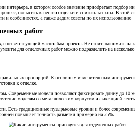
ии интерьера, в котором особое значение приобретает подбор и
роцесс, повысить качество отделки и снизить затраты. В этой 
и и особенностях, а также дадим советы по их использованию.
лочных работ
 соответствующий масштабам проекта. Не стоит экономить на кач
рументы для отделочных работ можно подразделить на несколько
правильных пропорций. К основным измерительным инструментам
отовки к отделке.
ом. Современные модели позволяют фиксировать длину до 10 ме
дпочтение моделям со металлическим корпусом и фиксацией ленты
ти. Есть традиционные пузырьковые уровни и более современны
уровней повышает точность разметки примерно на 25%.