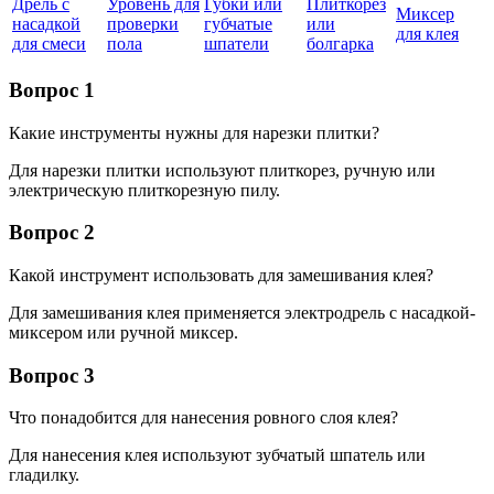
Дрель с
Уровень для
Губки или
Плиткорез
Миксер
насадкой
проверки
губчатые
или
для клея
для смеси
пола
шпатели
болгарка
Вопрос 1
Какие инструменты нужны для нарезки плитки?
Для нарезки плитки используют плиткорез, ручную или
электрическую плиткорезную пилу.
Вопрос 2
Какой инструмент использовать для замешивания клея?
Для замешивания клея применяется электродрель с насадкой-
миксером или ручной миксер.
Вопрос 3
Что понадобится для нанесения ровного слоя клея?
Для нанесения клея используют зубчатый шпатель или
гладилку.