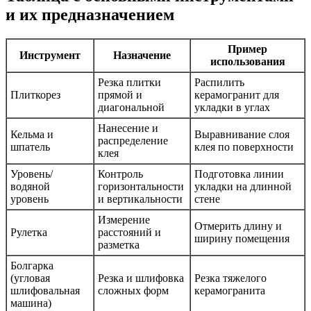
и их предназначением
Пример
Инструмент
Назначение
использования
Резка плитки
Распилить
Плиткорез
прямой и
керамогранит для
диагональной
укладки в углах
Нанесение и
Кельма и
Выравнивание слоя
распределение
шпатель
клея по поверхности
клея
Уровень/
Контроль
Подготовка линии
водяной
горизонтальности
укладки на длинной
уровень
и вертикальности
стене
Измерение
Отмерить длину и
Рулетка
расстояний и
ширину помещения
разметка
Болгарка
(угловая
Резка и шлифовка
Резка тяжелого
шлифовальная
сложных форм
керамогранита
машина)