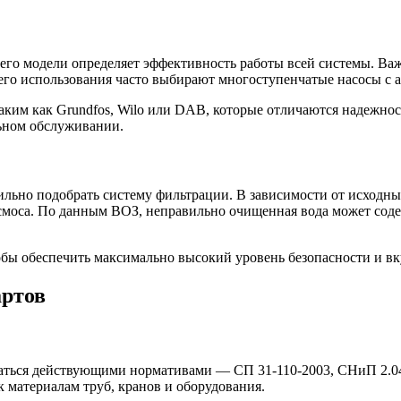
его модели определяет эффективность работы всей системы. Ва
его использования часто выбирают многоступенчатые насосы с 
аким как Grundfos, Wilo или DAB, которые отличаются надежно
льном обслуживании.
вильно подобрать систему фильтрации. В зависимости от исход
осмоса. По данным ВОЗ, неправильно очищенная вода может сод
бы обеспечить максимально высокий уровень безопасности и вк
артов
аться действующими нормативами — СП 31-110-2003, СНиП 2.04
 материалам труб, кранов и оборудования.