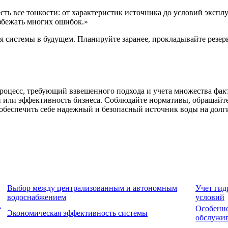
ь все тонкости: от характеристик источника до условий эксплу
збежать многих ошибок.»
я системы в будущем. Планируйте заранее, прокладывайте резе
цесс, требующий взвешенного подхода и учета множества факто
мьи или эффективность бизнеса. Соблюдайте нормативы, обращайт
обеспечить себе надежный и безопасный источник воды на долги
Выбор между централизованным и автономным
Учет гид
водоснабжением
условий
е
Особенно
Экономическая эффективность системы
обслужи