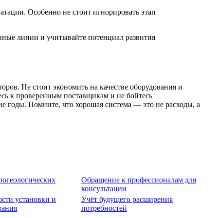
атации. Особенно не стоит игнорировать этап
рвные линии и учитывайте потенциал развития
ров. Не стоит экономить на качестве оборудования и
есь к проверенным поставщикам и не бойтесь
е годы. Помните, что хорошая система — это не расходы, а
рогеологических
Обращение к профессионалам для
консультации
сти установки и
Учёт будущего расширения
вания
потребностей