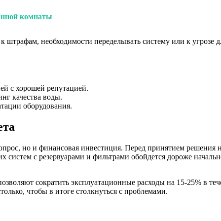
анной комнаты
к штрафам, необходимости переделывать систему или к угрозе д
ей с хорошей репутацией.
нг качества воды.
атации оборудования.
ета
прос, но и финансовая инвестиция. Перед принятием решения н
х систем с резервуарами и фильтрами обойдется дороже начальн
 позволяют сократить эксплуатационные расходы на 15-25% в те
столько, чтобы в итоге столкнуться с проблемами.