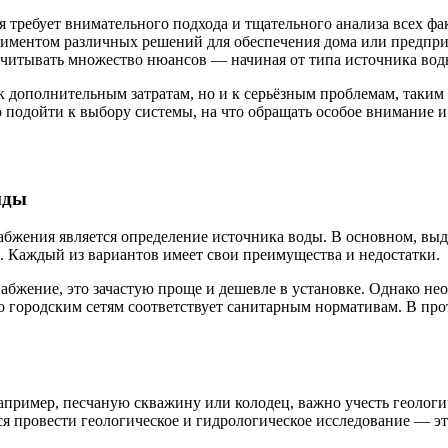
 требует внимательного подхода и тщательного анализа всех фа
ртиментом различных решений для обеспечения дома или предпр
читывать множество нюансов — начиная от типа источника воды
 дополнительным затратам, но и к серьёзным проблемам, таким 
но подойти к выбору системы, на что обращать особое внимание 
иды
бжения является определение источника воды. В основном, выде
. Каждый из вариантов имеет свои преимущества и недостатки.
набжение, это зачастую проще и дешевле в установке. Однако не
по городским сетям соответствует санитарным нормативам. В пр
апример, песчаную скважину или колодец, важно учесть геологи
тся провести геологическое и гидрологическое исследование — э