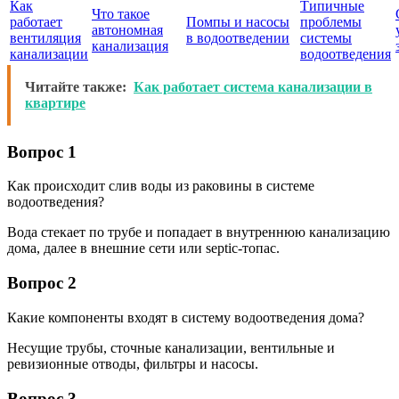
Как
Типичные
Что такое
работает
Помпы и насосы
проблемы
автономная
вентиляция
в водоотведении
системы
канализация
канализации
водоотведения
Читайте также:
Как работает система канализации в
квартире
Вопрос 1
Как происходит слив воды из раковины в системе
водоотведения?
Вода стекает по трубе и попадает в внутреннюю канализацию
дома, далее в внешние сети или septic-топас.
Вопрос 2
Какие компоненты входят в систему водоотведения дома?
Несущие трубы, сточные канализации, вентильные и
ревизионные отводы, фильтры и насосы.
Вопрос 3