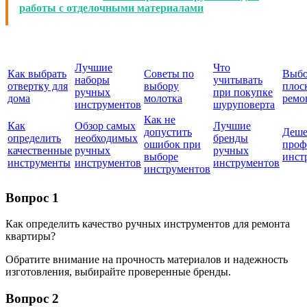
работы с отделочными материалами
Лучшие
Что
Как выбрать
Советы по
Выб
наборы
учитывать
отвертку для
выбору
плос
ручных
при покупке
дома
молотка
ремо
инструментов
шуруповерта
Как не
Как
Обзор самых
Лучшие
допустить
Деше
определить
необходимых
бренды
ошибок при
проф
качественные
ручных
ручных
выборе
инст
инструменты
инструментов
инструментов
инструментов
Вопрос 1
Как определить качество ручных инструментов для ремонта
квартиры?
Обратите внимание на прочность материалов и надежность
изготовления, выбирайте проверенные бренды.
Вопрос 2