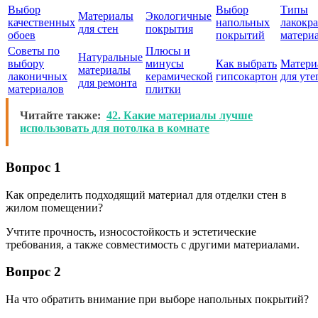
Выбор
Выбор
Типы
Материалы
Экологичные
качественных
напольных
лакокр
для стен
покрытия
обоев
покрытий
матери
Советы по
Плюсы и
Натуральные
выбору
минусы
Как выбрать
Матери
материалы
лаконичных
керамической
гипсокартон
для уте
для ремонта
материалов
плитки
Читайте также:
42. Какие материалы лучше
использовать для потолка в комнате
Вопрос 1
Как определить подходящий материал для отделки стен в
жилом помещении?
Учтите прочность, износостойкость и эстетические
требования, а также совместимость с другими материалами.
Вопрос 2
На что обратить внимание при выборе напольных покрытий?