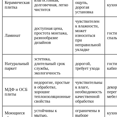
влагостойкая,
Керамическая
ощупь,
долговечная, легко
кухня
плитка
дорогая
чистится
установка
чувствителен
к влажности,
доступная цена,
может
простота монтажа,
гост
Ламинат
износиться
разнообразие
спал
при
дизайнов
неправильной
укладке
эстетика,
Натуральный
длительный срок
дорогой,
гост
паркет
службы,
требует ухода
каби
экологичность
недорогие, простые
чувствительны
в обработке,
к влаге,
деко
МДФ и ОСБ
хорошие
необходимость
перег
плиты
теплоизоляционные
качественной
мебе
свойства
обработки
устойчивы к
ограничены в
Моющиеся
кухн
мытью,
выборе