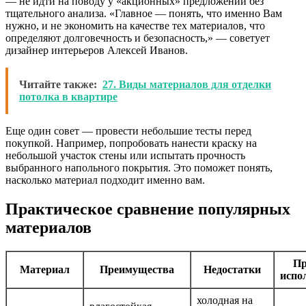
— не идти на поводу у «акционных» предложений без
тщательного анализа. «Главное — понять, что именно Вам
нужно, и не экономить на качестве тех материалов, что
определяют долговечность и безопасность,» — советует
дизайнер интерьеров Алексей Иванов.
Читайте также:
27. Виды материалов для отделки
потолка в квартире
Еще один совет — провести небольшие тесты перед
покупкой. Например, попробовать нанести краску на
небольшой участок стены или испытать прочность
выбранного напольного покрытия. Это поможет понять,
насколько материал подходит именно вам.
Практическое сравнение популярных
материалов
П
Материал
Преимущества
Недостатки
испо
холодная на