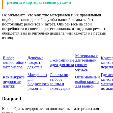
ремонта квартиры своими руками
Не забывайте, что качество материалов и их правильный
подбор — залог долгой службы ванной комнаты без
постоянных ремонтов и затрат. Опирайтесь на свои
потребности и советы профессионалов, и тогда ваш ремонт
обойдется вам значительно дешевле, чем кажется на первый
взгляд.
Материалы с
Выбор
Дешёвые
Крите
Экономичные
длительным
влагостойких
покрытия
качест
идеи для пола
сроком
материалов
для стен
переп
службы
Материалы
Советы по
Где ис
Как выбрать
Оптимальный
для
выбору
качест
недорогие
выбор краски
бюджетного
ванны и
матер
плитки
для ванной
ремонта
аксессуаров
по акц
Вопрос 1
Как выбрать недорогие, но долговечные материалы для