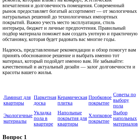
впечатления и долговечность помещения. Современный
рынок предоставляет богатый ассортимент — от экологичных
натуральных решений до технологичных импортных
покрытий. Важно учесть место эксплуатации, стиль
интерьера, бюджет и личные предпочтения. Правильный
подбор материала поможет вам создать уютную и практичную
обстановку, которая будет радовать вас многие годы.
Надеюсь, представленные рекомендации и обзор помогут вам
принять обоснованное решение и выбрать именно тот
материал, который подойдет именно вам. Не забывайте:
качественный и актуальный дизайн — залог долговечности и
красоты вашего жилья.
Советы по
Ламинат для
Паркетная
Керамическая
Пробковое
выбору
квартиры
доска
плитка
покрытие
пола
Укладка
Напольные
Выбор
Экологичные
Хлопковое
пола в
покрытия для
напольных
материалы
покрытие
квартире
квартиры
материалов
Вопрос 1