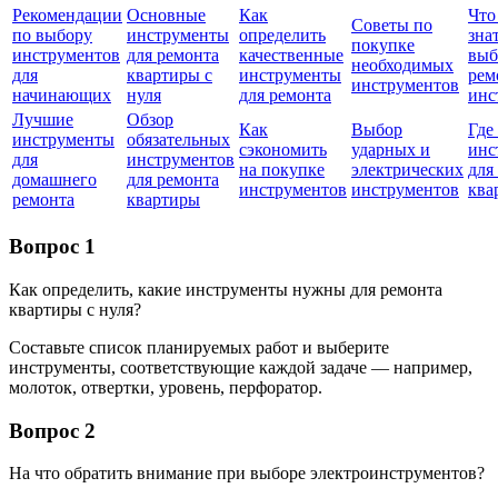
Рекомендации
Основные
Как
Что
Советы по
по выбору
инструменты
определить
зна
покупке
инструментов
для ремонта
качественные
выб
необходимых
для
квартиры с
инструменты
рем
инструментов
начинающих
нуля
для ремонта
инс
Лучшие
Обзор
Как
Выбор
Где
инструменты
обязательных
сэкономить
ударных и
инс
для
инструментов
на покупке
электрических
для
домашнего
для ремонта
инструментов
инструментов
ква
ремонта
квартиры
Вопрос 1
Как определить, какие инструменты нужны для ремонта
квартиры с нуля?
Составьте список планируемых работ и выберите
инструменты, соответствующие каждой задаче — например,
молоток, отвертки, уровень, перфоратор.
Вопрос 2
На что обратить внимание при выборе электроинструментов?