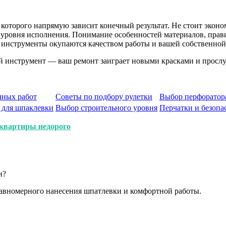
которого напрямую зависит конечный результат. Не стоит эконо
го уровня исполнения. Понимание особенностей материалов, пра
 инструменты окупаются качеством работы и вашей собственной
ый инструмент — ваш ремонт заиграет новыми красками и просл
чных работ
Советы по подбору рулетки
Выбор перфоратора
 для шпаклевки
Выбор строительного уровня
Перчатки и безопа
квартиры недорого
и?
равномерного нанесения шпатлевки и комфортной работы.