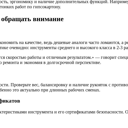
ость, эргономику и наличие дополнительных функций. Наприме
тонких работ по гипсокартону.
о обращать внимание
ономить на качестве, ведь дешевые аналоги часто ломаются, а 
тике очевидно: инструменты среднего и высокого класса в 2-3 р
ся скоростью работы и отличным результатом.» — говорит спец
о ремонта и экономия в долгосрочной перспективе.
сти. Проверьте вес, балансировку и наличие рукояток с против
бенно это актуально при длинных рабочих сменах.
ификатов
актеристиками инструмента и его сертификатами безопасности. 