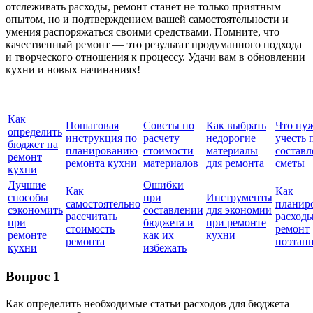
отслеживать расходы, ремонт станет не только приятным
опытом, но и подтверждением вашей самостоятельности и
умения распоряжаться своими средствами. Помните, что
качественный ремонт — это результат продуманного подхода
и творческого отношения к процессу. Удачи вам в обновлении
кухни и новых начинаниях!
Как
Пошаговая
Советы по
Как выбрать
Что ну
определить
инструкция по
расчету
недорогие
учесть 
бюджет на
планированию
стоимости
материалы
состав
ремонт
ремонта кухни
материалов
для ремонта
сметы
кухни
Лучшие
Ошибки
Как
Как
способы
при
Инструменты
самостоятельно
планир
сэкономить
составлении
для экономии
рассчитать
расходы
при
бюджета и
при ремонте
стоимость
ремонт
ремонте
как их
кухни
ремонта
поэтап
кухни
избежать
Вопрос 1
Как определить необходимые статьи расходов для бюджета