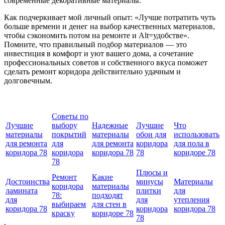
современные декоративные материалы.
Как подчеркивает мой личный опыт: «Лучше потратить чуть
больше времени и денег на выбор качественных материалов,
чтобы сэкономить потом на ремонте и Alt=удобстве».
Помните, что правильный подбор материалов — это
инвестиция в комфорт и уют вашего дома, а сочетание
профессиональных советов и собственного вкуса поможет
сделать ремонт коридора действительно удачным и
долговечным.
Советы по
Лучшие
выбору
Надежные
Лучшие
Что
материалы
покрытий
материалы
обои для
использовать
для ремонта
для
для ремонта
коридора
для пола в
коридора 78
коридора
коридора 78
78
коридоре 78
78
Плюсы и
Ремонт
Какие
Достоинства
минусы
Материалы
коридора
материалы
ламината
плитки
для
78:
подходят
для
для
утепления
выбираем
для стен в
коридора 78
коридора
коридора 78
краску
коридоре 78
78