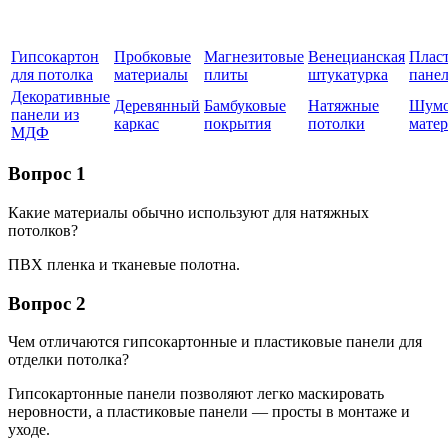
Гипсокартон
Пробковые
Магнезитовые
Венецианская
Плас
для потолка
материалы
плиты
штукатурка
пане
Декоративные
Деревянный
Бамбуковые
Натяжные
Шумо
панели из
каркас
покрытия
потолки
мате
МДФ
Вопрос 1
Какие материалы обычно используют для натяжных
потолков?
ПВХ пленка и тканевые полотна.
Вопрос 2
Чем отличаются гипсокартонные и пластиковые панели для
отделки потолка?
Гипсокартонные панели позволяют легко маскировать
неровности, а пластиковые панели — просты в монтаже и
уходе.