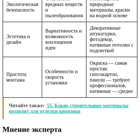
Экологическая
вредных веществ
природные
безопасность
и
материалы, краски
пылеобразования
на водной основе
Декоративные
Вариативность и
штукатурки,
Эстетика и
возможность
фотодекор,
дизайн
воплощения
натяжные потолки с
идеи
подсветкой
Окраска — самая
простая;
Особенности и
Простота
гипсокартон,
скорость
монтажа
панели — требуют
установки
профессионалов,
натяжные — средне
Читайте также:
55. Какие строительные материалы
подходят для отделки коридора
Мнение эксперта