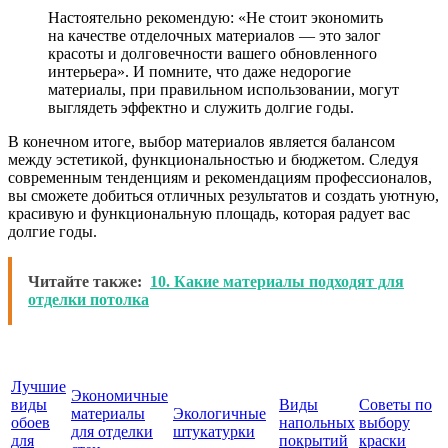
Настоятельно рекомендую: «Не стоит экономить
на качестве отделочных материалов — это залог
красоты и долговечности вашего обновленного
интерьера». И помните, что даже недорогие
материалы, при правильном использовании, могут
выглядеть эффектно и служить долгие годы.
В конечном итоге, выбор материалов является балансом
между эстетикой, функциональностью и бюджетом. Следуя
современным тенденциям и рекомендациям профессионалов,
вы сможете добиться отличных результатов и создать уютную,
красивую и функциональную площадь, которая радует вас
долгие годы.
Читайте также:
10. Какие материалы подходят для
отделки потолка
Лучшие
Экономичные
виды
Виды
Советы по
материалы
Экологичные
обоев
напольных
выбору
для отделки
штукатурки
для
покрытий
краски