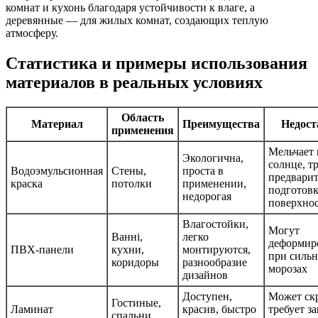
комнат и кухонь благодаря устойчивости к влаге, а
деревянные — для жилых комнат, создающих теплую
атмосферу.
Статистика и примеры использования
материалов в реальных условиях
Область
Материал
Преимущества
Недост
применения
Мельчает 
Экологична,
солнце, т
Водоэмульсионная
Стены,
проста в
предвари
краска
потолки
применении,
подготов
недорогая
поверхно
Влагостойки,
Могут
Ванні,
легко
деформир
ПВХ-панели
кухни,
монтируются,
при силь
коридоры
разнообразие
морозах
дизайнов
Доступен,
Может ск
Гостиные,
Ламинат
красив, быстро
требует з
спальни