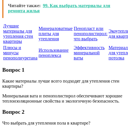
Читайте также:
99. Как выбрать материалы для
ремонта жилья
Лучшие
Минераловатные
Пенопласт или
материалы для
Экоутепл
плиты для
пенополистирол:
утепления стен
для квар
утепления
что выбрать
квартиры
Плюсы и
Эффективность
Материа
Использование
минусы
минеральной
для утепл
пеноплекса
пенополиуретана
ваты
потолка
Вопрос 1
Какие материалы лучше всего подходят для утепления стен
квартиры?
Минеральная вата и пенополистирол обеспечивают хорошие
теплоизоляционные свойства и экологичную безопасность.
Вопрос 2
Что выбрать для утепления пола в квартире?