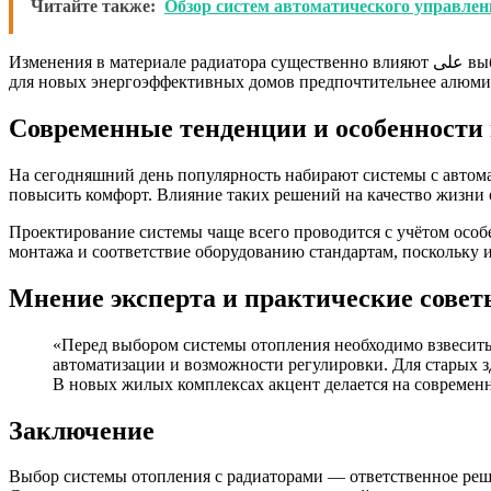
Читайте также:
Обзор систем автоматического управле
Изменения в материале радиатора существенно влияют على выбор системы отопления. Например, для старых зданий с высоким уровнем коррозии идеально подойдут чугунные радиаторы, а
для новых энергоэффективных домов предпочтительнее алюми
Современные тенденции и особенности
На сегодняшний день популярность набирают системы с авто
повысить комфорт. Влияние таких решений на качество жизни 
Проектирование системы чаще всего проводится с учётом особ
монтажа и соответствие оборудованию стандартам, поскольку
Мнение эксперта и практические совет
«Перед выбором системы отопления необходимо взвесить 
автоматизации и возможности регулировки. Для старых з
В новых жилых комплексах акцент делается на современ
Заключение
Выбор системы отопления с радиаторами — ответственное реше