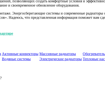
ений, позволяющих создать комфортные условия и эффективно 
ание и своевременное обновление оборудования.
 монтаже. Энергосберегающие системы и современные радиаторы 
ов». Надеюсь, что представленная информация поможет вам сде
квартире
я
Активные конвекторы
Массивные радиаторы
Обогреватель
Водяные системы
Электрические радиаторы
Тепловые на
?