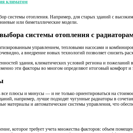
ния климатом
ниевые или биметаллические модели.
 выбора системы отопления с радиатора
матизированным управлением, тепловыми насосами и комбинир
очевидно, а внедрение новых технологий позволяет снизить рас
енностей здания, климатических условий региона и пожеланий в
 именно эти факторы во многом определяют итоговый комфорт и
ы
все плюсы и минусы — и не только ориентироваться на стоимост
даний, например, лучше подходят чугунные радиаторы в сочета
ные материалы и автоматические системы управления, что обесп
ние, которое требует учета множества факторов: объем помещен