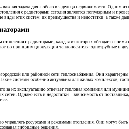
важная задача для любого владельца недвижимости. Одним из 
ы отопления с радиаторами сегодня являются популярным и пров
е виды этих систем, их преимущества и недостатки, а также да
диаторами
м отопления с радиаторами, каждая из которых обладает своими
ают по принципу циркуляции теплоносителя: однотрубные и дву
ородской или районной сети теплоснабжения. Они характерны 
. Такие системы особенно актуальны для жилых комплексов, гос
что за их эксплуатацию отвечает тепловая компания или муници
 сетей. Однако есть и недостатки – зависимость от поставщика,
исе.
о управлять ресурсами и режимами отопления. Они могут быть 
 создавая гибридные решения.