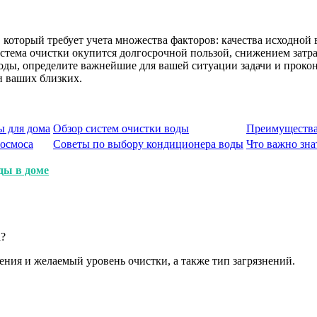
оторый требует учета множества факторов: качества исходной в
истема очистки окупится долгосрочной пользой, снижением затр
воды, определите важнейшие для вашей ситуации задачи и проко
и ваших близких.
ы для дома
Обзор систем очистки воды
Преимущества
 осмоса
Советы по выбору кондиционера воды
Что важно зна
ды в доме
а?
ния и желаемый уровень очистки, а также тип загрязнений.