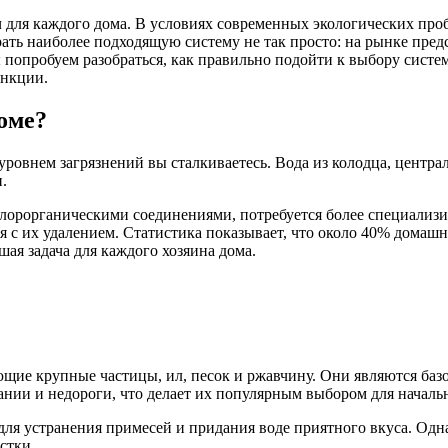
 для каждого дома. В условиях современных экологических про
ать наиболее подходящую систему не так просто: на рынке пред
 попробуем разобраться, как правильно подойти к выбору систе
ункции.
оме?
уровнем загрязнений вы сталкиваетесь. Вода из колодца, центр
.
хлорорганическими соединениями, потребуется более специализ
ся с их удалением. Статистика показывает, что около 40% домаш
ая задача для каждого хозяина дома.
ие крупные частицы, ил, песок и ржавчину. Они являются базо
нии и недороги, что делает их популярным выбором для началь
ля устранения примесей и придания воде приятного вкуса. Одн
стки.