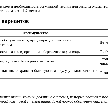
риалов и необходимость регулярной чистки или замены элемент
твором раз в 1-2 месяца.
 вариантов
Преимущества
о обслуживаются, предотвращают засорение
Не у
 систем
тив запахов, органики, сбережение вкуса воды
Треб
Стои
ка, удаление бактерий и вирусов
микр
 накипь, сохраняют бытовую технику, улучшают качество
Стои
станавливать комбинированные системы, которые подходят под к
трафиолетовой стерилизации. Такой подход обеспечит максима