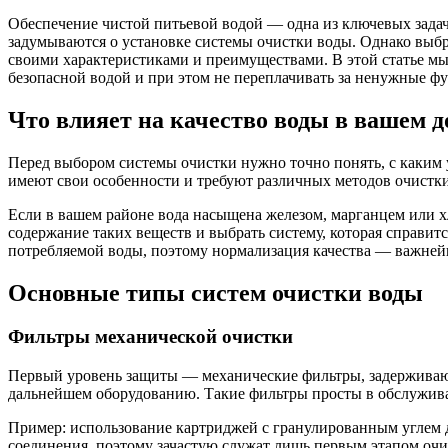
Обеспечение чистой питьевой водой — одна из ключевых задач
задумываются о установке системы очистки воды. Однако выбр
своими характеристиками и преимуществами. В этой статье мы
безопасной водой и при этом не переплачивать за ненужные ф
Что влияет на качество воды в вашем д
Перед выбором системы очистки нужно точно понять, с каким 
имеют свои особенности и требуют различных методов очистки
Если в вашем районе вода насыщена железом, марганцем или 
содержание таких веществ и выбрать систему, которая справит
потребляемой воды, поэтому нормализация качества — важнейш
Основные типы систем очистки воды
Фильтры механической очистки
Первый уровень защиты — механические фильтры, задерживающ
дальнейшем оборудованию. Такие фильтры просты в обслужива
Пример: использование картриджей с гранулированным углем д
соединения, поэтому зачастую служат лишь первым этапом очи