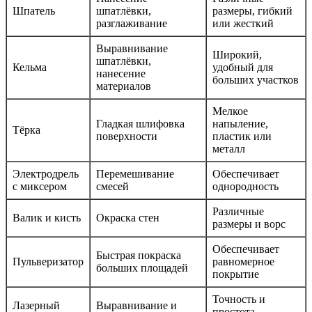
Шпатель
шпатлёвки,
размеры, гибкий
разглаживание
или жесткий
Выравнивание
Широкий,
шпатлёвки,
Кельма
удобный для
нанесение
больших участков
материалов
Мелкое
Гладкая шлифовка
напыление,
Тёрка
поверхности
пластик или
металл
Электродрель
Перемешивание
Обеспечивает
с миксером
смесей
однородность
Различные
Валик и кисть
Окраска стен
размеры и ворс
Обеспечивает
Быстрая покраска
Пульверизатор
равномерное
больших площадей
покрытие
Точность и
Лазерный
Выравнивание и
простота