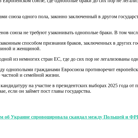
в Европейском союзе, где однополые браки до сих пор не легализ
ами союза одного пола, законно заключенный в другом государст
нов союза не требуют узаконивать однополые браки. В том числ
законным способом признания браков, заключенных в других гос
жчиной и женщиной.
одной из немногих стран ЕС, где до сих пор не легализованы од
жду однополыми гражданами Евросоюза противоречит европейско
 частной и семейной жизни.
андидатуру на участие в президентских выборах 2025 года от 
е, если он займет пост главы государства.
ием об Украине спровоцировала скандал между Польшей и ФР