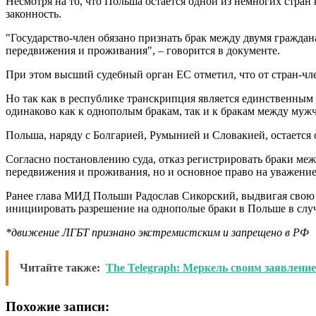
Несмотря на то, что Польша остается одной из немногих стран 
законность.
"Государство-член обязано признать брак между двумя граждан
передвижения и проживания", – говорится в документе.
При этом высший судебный орган ЕС отметил, что от стран-чле
Но так как в республике транскрипция является единственным 
одинаково как к однополым бракам, так и к бракам между му
Польша, наряду с Болгарией, Румынией и Словакией, остается 
Согласно постановлению суда, отказ регистрировать браки ме
передвижения и проживания, но и основное право на уважение
Ранее глава МИД Польши Радослав Сикорский, выдвигая свою к
инициировать разрешение на однополые браки в Польше в случа
*движение ЛГБТ признано экстремистским и запрещено в РФ
Читайте также:
The Telegraph: Меркель своим заявлен
Похожие записи: