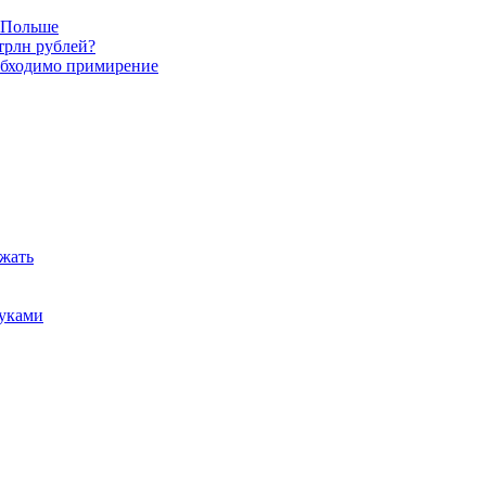
в Польше
трлн рублей?
обходимо примирение
ежать
руками