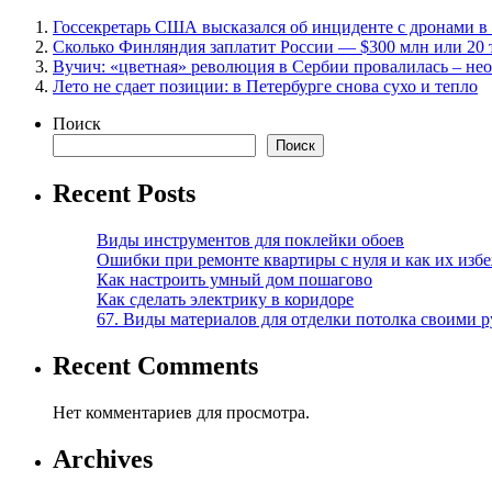
Госсекретарь США высказался об инциденте с дронами 
Сколько Финляндия заплатит России — $300 млн или 20 
Вучич: «цветная» революция в Сербии провалилась – не
Лето не сдает позиции: в Петербурге снова сухо и тепло
Поиск
Поиск
Recent Posts
Виды инструментов для поклейки обоев
Ошибки при ремонте квартиры с нуля и как их изб
Как настроить умный дом пошагово
Как сделать электрику в коридоре
67. Виды материалов для отделки потолка своими 
Recent Comments
Нет комментариев для просмотра.
Archives