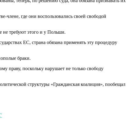
ованы, теперь, по решению суда, она обязана признавать их
ве-члене, где они воспользовались своей свободой
е не требуют этого и у Польши.
ударствах ЕС, страна обязана применять эту процедуру
нополые браки.
му праву, поскольку нарушает не только свободу
политической структуры «Гражданская коалиция», пообещал
Г