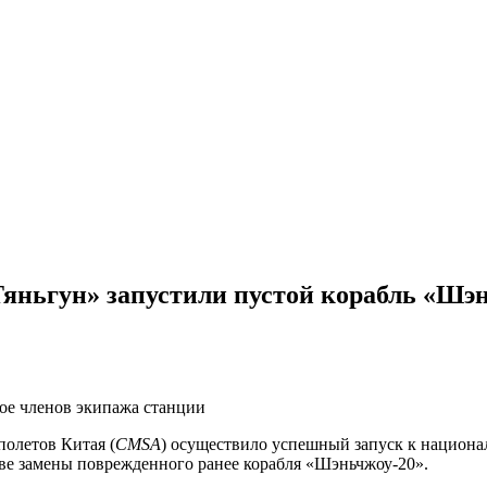
яньгун» запустили пустой корабль «Шэн
рое членов экипажа станции
олетов Китая (
CMSA
) осуществило успешный запуск к национа
тве замены поврежденного ранее корабля «Шэньчжоу-20».