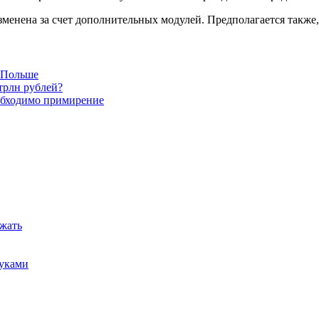
енена за счет дополнительных модулей. Предполагается также, ч
в Польше
трлн рублей?
обходимо примирение
ежать
руками