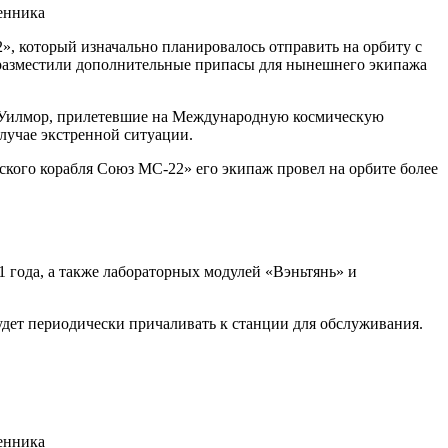
», который изначально планировалось отправить на орбиту с
у разместили дополнительные припасы для нынешнего экипажа
ри Уилмор, прилетевшие на Международную космическую
лучае экстренной ситуации.
ского корабля Союз МС-22» его экипаж провел на орбите более
21 года, а также лабораторных модулей «Вэньтянь» и
удет периодически причаливать к станции для обслуживания.