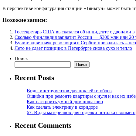
В перспективе конфигурация станции «Тяньгун» может быть изм
Похожие записи:
Госсекретарь США высказался об инциденте с дронами 
Сколько Финляндия заплатит России — $300 млн или 20 
Вучич: «цветная» революция в Сербии провалилась – не
Лето не сдает позиции: в Петербурге снова сухо и тепло
Поиск
Поиск
Recent Posts
Виды инструментов для поклейки обоев
Ошибки при ремонте квартиры с нуля и как их изб
Как настроить умный дом пошагово
Как сделать электрику в коридоре
67. Виды материалов для отделки потолка своими 
Recent Comments