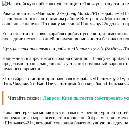
Ракета-носитель «Чанчжэн-2F» (
Long March 2F
) с кораблем «Ш
расположенного в автономном районе Внутренняя Монголия. Сп
солнечные панели. По плану миссии «Шэньчжоу-22» должен при
Если полет и стыковка корабля пройдут успешно, то именно на
последние несколько дней не имели возможности безопасно по
Пуск ракеты-носителя с кораблем «Шэньчжоу-22» (SciNews /Yo
Напомним, в апреле этого года на станцию «Тяньгун» прибыл 
пределами страны чаще используется неформальный вариант та
недавнего времени.
31 октября к станции пристыковался корабль «Шэньчжоу-21», 
Чэнь Чжунжуй и Ван Цзе улетят домой на корабле «Шэньчжоу-
Читайте также:
Лавров: Киев пытается саботировать 
Пока шестерка космонавтов утешалась жареной курицей и стей
повреждения, скорее всего, стал крошечный фрагмент космичес
«Шэньчжоу-21», который совершил благополучную посадку на