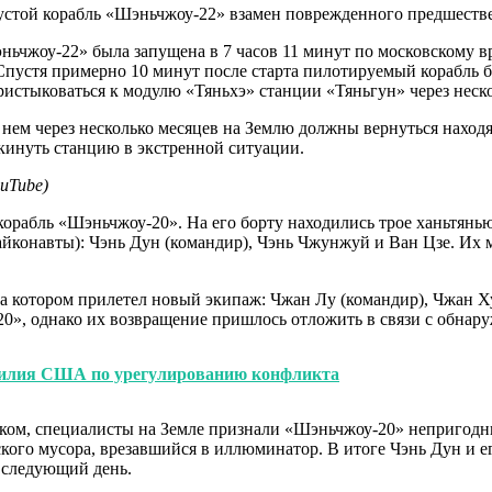
эньчжоу-22» была запущена в 7 часов 11 минут по московскому 
устя примерно 10 минут после старта пилотируемый корабль бы
стыковаться к модулю «Тяньхэ» станции «Тяньгун» через нескол
 нем через несколько месяцев на Землю должны вернуться наход
кинуть станцию в экстренной ситуации.
uTube)
корабль «Шэньчжоу-20». На его борту находились трое ханьтянь
йконавты): Чэнь Дун (командир), Чэнь Чжунжуй и Ван Цзе. Их м
на котором прилетел новый экипаж: Чжан Лу (командир), Чжан Х
20», однако их возвращение пришлось отложить в связи с обна
усилия США по урегулированию конфликта
ком, специалисты на Земле признали «Шэньчжоу-20» непригодны
кого мусора, врезавшийся в иллюминатор. В итоге Чэнь Дун и ег
 следующий день.