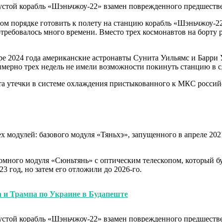
ом порядке готовить к полету на станцию корабль «Шэньчжоу-22
потребовалось много времени. Вместо трех космонавтов на борт
ябре 2024 года американские астронавты Сунита Уильямс и Бар
имерно трех недель не имели возможности покинуть станцию в с
ита утечки в системе охлаждения пристыкованного к МКС россий
ех модулей: базового модуля «Тяньхэ», запущенного в апреле 20
номного модуля «Сюньтянь» с оптическим телескопом, который б
 год, но затем его отложили до 2026-го.
а и Трампа по Украине в Будапеште