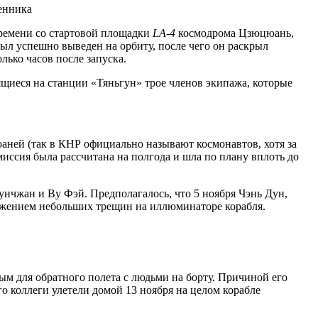
времени со стартовой площадки
LA-4
космодрома Цзюцюань,
л успешно выведен на орбиту, после чего он раскрыл
ько часов после запуска.
ящиеся на станции «Тяньгун» трое членов экипажа, которые
юаней (так в КНР официально называют космонавтов, хотя за
иссия была рассчитана на полгода и шла по плану вплоть до
унчжан и Ву Фэй. Предполагалось, что 5 ноября Чэнь Дун,
ружением небольших трещин на иллюминаторе корабля.
м для обратного полета с людьми на борту. Причиной его
о коллеги улетели домой 13 ноября на целом корабле