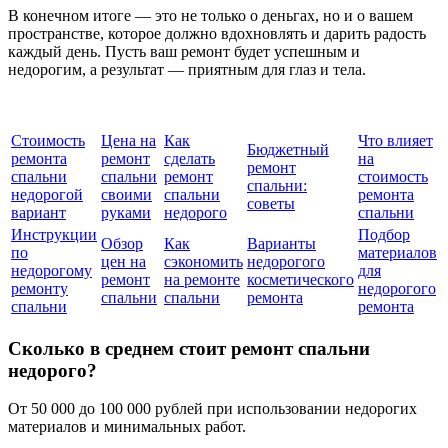
В конечном итоге — это не только о деньгах, но и о вашем
пространстве, которое должно вдохновлять и дарить радость
каждый день. Пусть ваш ремонт будет успешным и
недорогим, а результат — приятным для глаз и тела.
Стоимость
Цена на
Как
Что влияет
Бюджетный
ремонта
ремонт
сделать
на
ремонт
спальни
спальни
ремонт
стоимость
спальни:
недорогой
своими
спальни
ремонта
советы
вариант
руками
недорого
спальни
Инструкции
Подбор
Обзор
Как
Варианты
по
материалов
цен на
сэкономить
недорогого
недорогому
для
ремонт
на ремонте
косметического
ремонту
недорогого
спальни
спальни
ремонта
спальни
ремонта
Сколько в среднем стоит ремонт спальни
недорого?
От 50 000 до 100 000 рублей при использовании недорогих
материалов и минимальных работ.