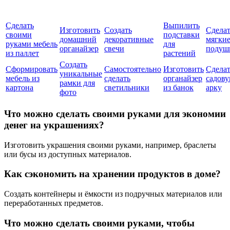
Сделать
Выпилить
Изготовить
Создать
Сдела
своими
подставки
домашний
декоративные
мягки
руками мебель
для
органайзер
свечи
подуш
из паллет
растений
Создать
Сформировать
Самостоятельно
Изготовить
Сдела
уникальные
мебель из
сделать
органайзер
садов
рамки для
картона
светильники
из банок
арку
фото
Что можно сделать своими руками для экономии
денег на украшениях?
Изготовить украшения своими руками, например, браслеты
или бусы из доступных материалов.
Как сэкономить на хранении продуктов в доме?
Создать контейнеры и ёмкости из подручных материалов или
переработанных предметов.
Что можно сделать своими руками, чтобы