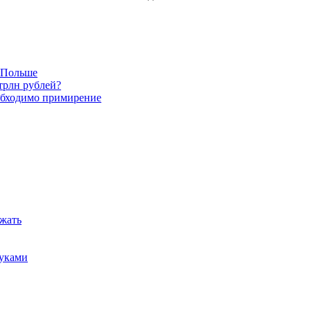
в Польше
трлн рублей?
обходимо примирение
ежать
руками