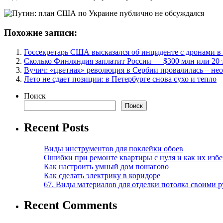
Похожие записи:
Госсекретарь США высказался об инциденте с дронами 
Сколько Финляндия заплатит России — $300 млн или 20 
Вучич: «цветная» революция в Сербии провалилась – не
Лето не сдает позиции: в Петербурге снова сухо и тепло
Поиск
Поиск
Recent Posts
Виды инструментов для поклейки обоев
Ошибки при ремонте квартиры с нуля и как их изб
Как настроить умный дом пошагово
Как сделать электрику в коридоре
67. Виды материалов для отделки потолка своими 
Recent Comments