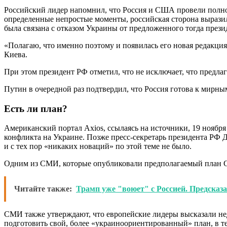
Российский лидер напомнил, что Россия и США провели полноц
определенные непростые моменты, российская сторона выразил
была связана с отказом Украины от предложенного тогда през
«Полагаю, что именно поэтому и появилась его новая редакция,
Киева.
При этом президент РФ отметил, что не исключает, что предла
Путин в очередной раз подтвердил, что Россия готова к мирн
Есть ли план?
Американский портал Axios, ссылаясь на источники, 19 ноябр
конфликта на Украине. Позже пресс-секретарь президента РФ 
и с тех пор «никаких новаций» по этой теме не было.
Одним из СМИ, которые опубликовали предполагаемый план 
Читайте также:
Трамп уже "воюет" с Россией. Предсказа
СМИ также утверждают, что европейские лидеры высказали нед
подготовить свой, более «украиноориентированный» план, в т