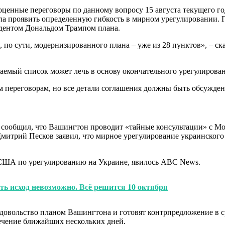
енные переговоры по данному вопросу 15 августа текущего года
а проявить определенную гибкость в мирном урегулировании. П
идентом Дональдом Трампом плана.
 по сути, модернизированного плана – уже из 28 пунктов», – ска
гаемый список может лечь в основу окончательного урегулирова
ым переговорам, но все детали соглашения должны быть обсужде
я сообщил, что Вашингтон проводит «тайные консультации» с Мо
Дмитрий Песков заявил, что мирное урегулирование украинског
США по урегулированию на Украине, явилось ABC News.
ть исход невозможно. Всё решится 10 октября
овольство планом Вашингтона и готовят контрпредложение в ср
ечение ближайших нескольких дней.