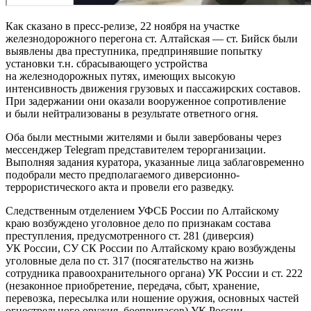
Как сказано в пресс-релизе, 22 ноября на участке
железнодорожного перегона ст. Алтайская — ст. Бийск были
выявлены два преступника, предпринявшие попытку
установки т.н. сбрасывающего устройства
на железнодорожных путях, имеющих высокую
интенсивность движения грузовых и пассажирских составов.
При задержании они оказали вооруженное сопротивление
и были нейтрализованы в результате ответного огня.
Оба были местными жителями и были завербованы через
мессенджер Telegram представителем терорганизации.
Выполняя задания куратора, указанные лица заблаговременно
подобрали место предполагаемого диверсионно-
террористического акта и провели его разведку.
Следственным отделением УФСБ России по Алтайскому
краю возбуждено уголовное дело по признакам состава
преступления, предусмотренного ст. 281 (диверсия)
УК России, СУ СК России по Алтайскому краю возбуждены
уголовные дела по ст. 317 (посягательство на жизнь
сотрудника правоохранительного органа) УК России и ст. 222
(незаконное приобретение, передача, сбыт, хранение,
перевозка, пересылка или ношение оружия, основных частей
огнестрельного оружия, боеприпасов) УК России.