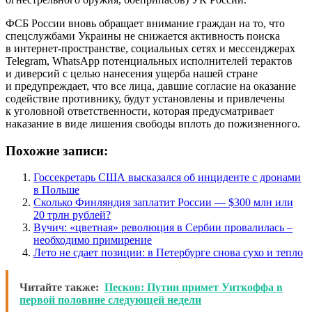
ФСБ России вновь обращает внимание граждан на то, что
спецслужбами Украины не снижается активность поиска
в интернет-пространстве, социальных сетях и мессенджерах
Telegram, WhatsApp потенциальных исполнителей терактов
и диверсий с целью нанесения ущерба нашей стране
и предупреждает, что все лица, давшие согласие на оказание
содействие противнику, будут установлены и привлечены
к уголовной ответственности, которая предусматривает
наказание в виде лишения свободы вплоть до пожизненного.
Похожие записи:
Госсекретарь США высказался об инциденте с дронами
в Польше
Сколько Финляндия заплатит России — $300 млн или
20 трлн рублей?
Вучич: «цветная» революция в Сербии провалилась –
необходимо примирение
Лето не сдает позиции: в Петербурге снова сухо и тепло
Читайте также:
Песков: Путин примет Уиткоффа в
первой половине следующей недели