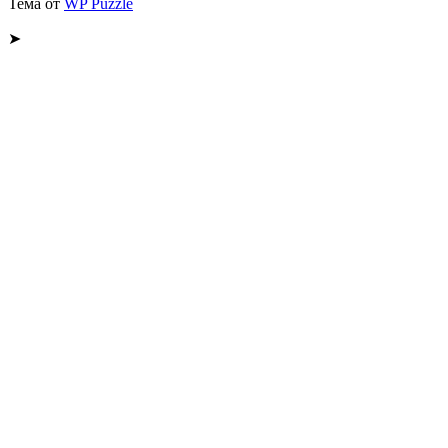
Тема от
WP Puzzle
➤