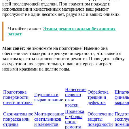
всей последующей отделки. При грамотном подходе и
использовании качественных материалов ваш ремонт
прослужит не один десяток лет, радуя вас и ваших близких.
Читайте также:
Этапы ремонта жилья без лишних
затрат
Мой совет:
не экономьте на подготовке. Именно она
обеспечивает гладкую и крепкую поверхность, что является
залогом красоты и долговечности ремонта. Проведите работу
аккуратно и последовательно, и ваш интерьер заиграет
новыми красками на долгие годы.
Нанесение
Подготовка
Обработка
Шпатле
Грунтовка и
первого
поверхности
трещин и
финаль
выравнивание
слоя
стен и потолка
дефектов
выравн
краски
Проверка
Окончательное
Монтирование
Обеспечение
Подгот
и уборка
покраска или
светильников
защиты
эксплу
после
отделка
и элементов
поверхности
помещ
ремонта