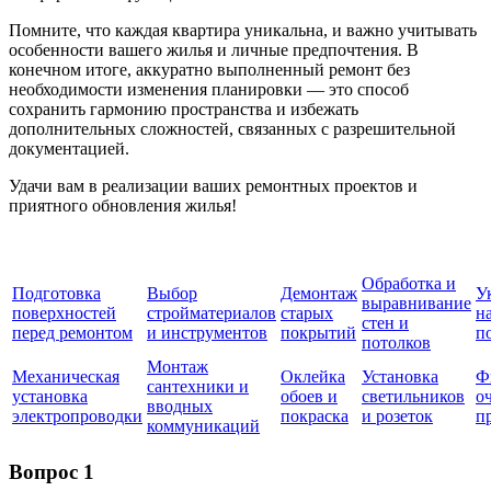
Помните, что каждая квартира уникальна, и важно учитывать
особенности вашего жилья и личные предпочтения. В
конечном итоге, аккуратно выполненный ремонт без
необходимости изменения планировки — это способ
сохранить гармонию пространства и избежать
дополнительных сложностей, связанных с разрешительной
документацией.
Удачи вам в реализации ваших ремонтных проектов и
приятного обновления жилья!
Обработка и
Подготовка
Выбор
Демонтаж
У
выравнивание
поверхностей
стройматериалов
старых
н
стен и
перед ремонтом
и инструментов
покрытий
п
потолков
Монтаж
Механическая
Оклейка
Установка
Ф
сантехники и
установка
обоев и
светильников
о
вводных
электропроводки
покраска
и розеток
п
коммуникаций
Вопрос 1