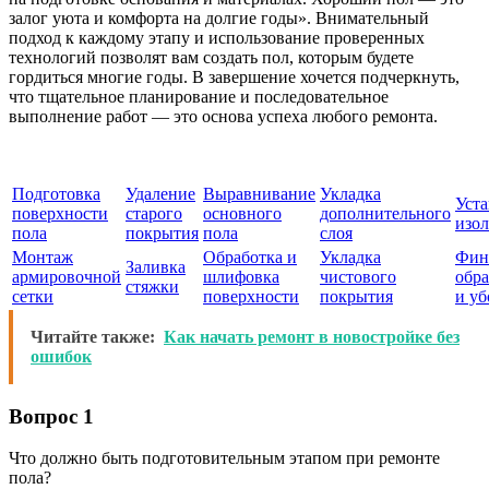
залог уюта и комфорта на долгие годы». Внимательный
подход к каждому этапу и использование проверенных
технологий позволят вам создать пол, которым будете
гордиться многие годы. В завершение хочется подчеркнуть,
что тщательное планирование и последовательное
выполнение работ — это основа успеха любого ремонта.
Подготовка
Удаление
Выравнивание
Укладка
Уст
поверхности
старого
основного
дополнительного
изо
пола
покрытия
пола
слоя
Монтаж
Обработка и
Укладка
Фин
Заливка
армировочной
шлифовка
чистового
обра
стяжки
сетки
поверхности
покрытия
и уб
Читайте также:
Как начать ремонт в новостройке без
ошибок
Вопрос 1
Что должно быть подготовительным этапом при ремонте
пола?