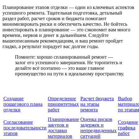
Планирование этапов отделки — один из ключевых аспектов
успешного ремонта. Тщательная подготовка, детальный
раздел работ, расчет сроков и бюджета помогают
минимизировать риски и обеспечить качество. Не бойтесь
инвестировать в планирование — это сэкономит вам много
времени, нервов и денег в дальнейшем. Следуйте
вышеописанным рекомендациям, и ваш ремонт пройдет
гладко, а результат порадует вас долгие годы.
Помните: хорошо спланированный ремонт —
залог его успешного завершения. Не торопитесь и
делайте всё поэтапно — это ваше главное
преимущество на пути к идеальному пространству.
Создание
Определение
Расчет бюджета
Выбор
пошагового плана
приоритетных
на этапы
материал
отделки
работ
ремонта
по этапам
Планирование
Оценка рисков
Согласование
Создание
закупок и
задержек и
последовательности
графика
доставки
непредвиденных
этапов
работ
материалов
ситуаций