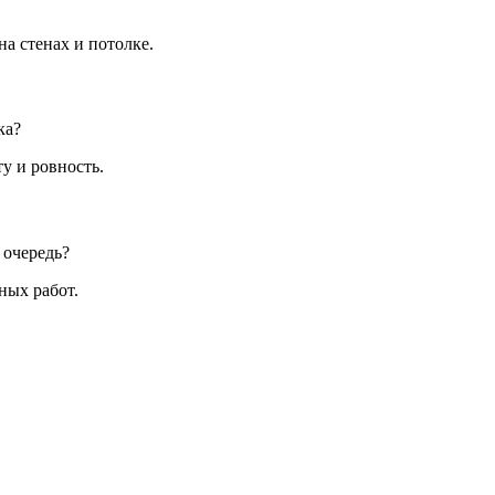
а стенах и потолке.
ка?
ту и ровность.
 очередь?
ных работ.