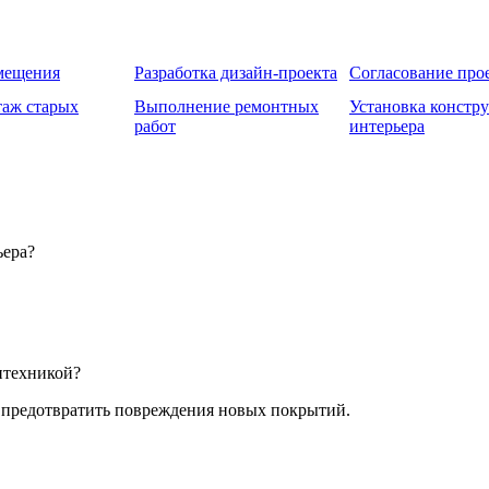
омещения
Разработка дизайн-проекта
Согласование про
таж старых
Выполнение ремонтных
Установка констр
работ
интерьера
ьера?
нтехникой?
 предотвратить повреждения новых покрытий.