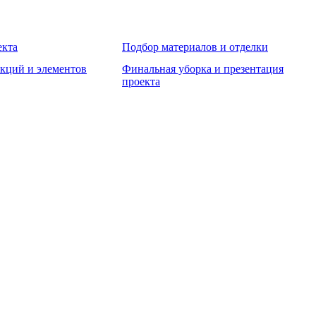
екта
Подбор материалов и отделки
укций и элементов
Финальная уборка и презентация
проекта