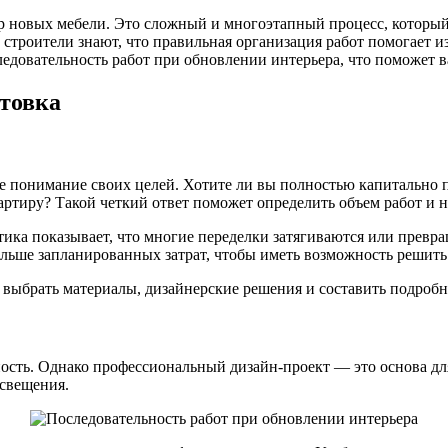
ор новых мебели. Это сложный и многоэтапный процесс, которы
троители знают, что правильная организация работ помогает из
следовательность работ при обновлении интерьера, что поможет 
товка
е понимание своих целей. Хотите ли вы полностью капитально п
артиру? Такой четкий ответ поможет определить объем работ и 
ика показывает, что многие переделки затягиваются или превра
ьше запланированных затрат, чтобы иметь возможность решить
т выбрать материалы, дизайнерские решения и составить подроб
ость. Однако профессиональный дизайн-проект — это основа для
освещения.