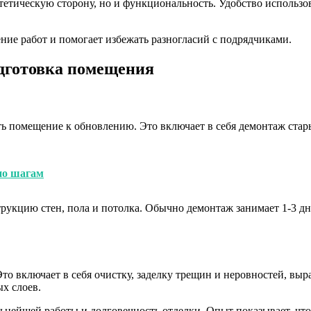
эстетическую сторону, но и функциональность. Удобство использ
ие работ и помогает избежать разногласий с подрядчиками.
одготовка помещения
ь помещение к обновлению. Это включает в себя демонтаж стары
по шагам
трукцию стен, пола и потолка. Обычно демонтаж занимает 1-3 дн
то включает в себя очистку, заделку трещин и неровностей, вы
х слоев.
ьнейшей работы и долговечность отделки. Опыт показывает, что