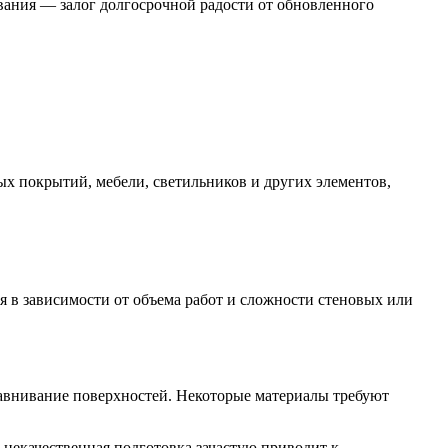
ования — залог долгосрочной радости от обновленного
х покрытий, мебели, светильников и других элементов,
я в зависимости от объема работ и сложности стеновых или
равнивание поверхностей. Некоторые материалы требуют
 некачественная подготовка зачастую приводит к