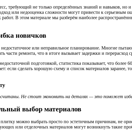
с, требующий не только определённых знаний и навыков, но и а
дход или недооценка сложности могут привести к серьезным ош
х работ. В этом материале мы разберём наиболее распространён
ибка новичков
едостаточное или неправильное планирование. Многие пытаются
ь части ремонта, что в итоге вызывает задержки и перерасход с
 недостаточной подготовкой, статистика показывает, что более 
 если сделать хорошую схему и список материалов заранее, то 
ту
просчитаны. Не стоит экономить на деталях — это поможет из
ильный выбор материалов
плитку можно выбрать просто по эстетичным причинам, не орие
ктующих или отделочных материалов могут возникнуть такие про