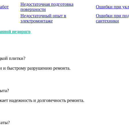
Недостаточная подготовка
абот
Ошибки при укл
поверхности
Недостаточный опыт в
Ошибки при по
электромонтаже
сантехники
анной недорого
дкой плитки?
ки и быстрому разрушению ремонта.
пыта?
ает надежность и долговечность ремонта.
наты?