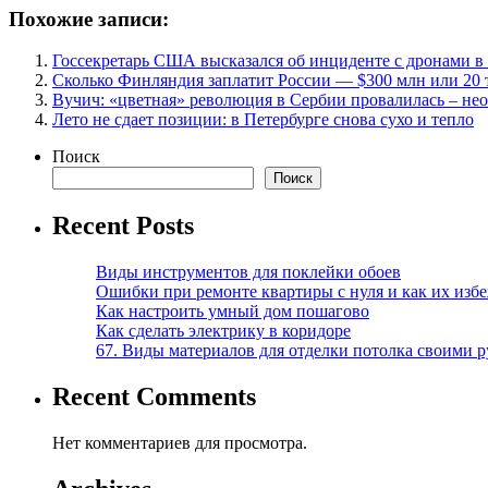
Похожие записи:
Госсекретарь США высказался об инциденте с дронами 
Сколько Финляндия заплатит России — $300 млн или 20 
Вучич: «цветная» революция в Сербии провалилась – не
Лето не сдает позиции: в Петербурге снова сухо и тепло
Поиск
Поиск
Recent Posts
Виды инструментов для поклейки обоев
Ошибки при ремонте квартиры с нуля и как их изб
Как настроить умный дом пошагово
Как сделать электрику в коридоре
67. Виды материалов для отделки потолка своими 
Recent Comments
Нет комментариев для просмотра.