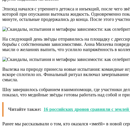
Эпизод начался с утреннего детокса и инъекций, после чего з
которой при опускании вытекала жидкость. Одновременно пока
минуте, остальные продержались до конца. После этого участн
На следующий день звёзды отправились на площадку с дресси
борьбы с собственными зависимостями. Анна Михеева повредил
мысли о желаниях выпить, что усилило напряжённость в колле
Вылезка на природу принесла новые испытания: командные игр
вскоре сплотило их. Финальный ритуал включал зачерпывание 
смысла.
Шоу завершилось собранием взаимопомощи, где участники дели
показал, что медийные звёзды готовы работать над собой и пр
Читайте также:
16 российских дронов сравняли с земле
Ранее мы рассказывали о том, кто оказался «змеёй» в новой с