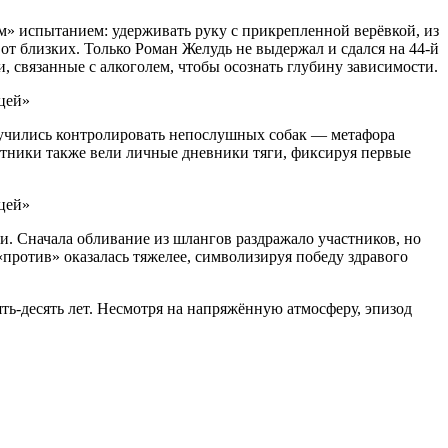
ым» испытанием: удерживать руку с прикрепленной верёвкой, из
т близких. Только Роман Желудь не выдержал и сдался на 44-й
, связанные с алкоголем, чтобы осознать глубину зависимости.
 учились контролировать непослушных собак — метафора
стники также вели личные дневники тяги, фиксируя первые
и. Сначала обливание из шлангов раздражало участников, но
против» оказалась тяжелее, символизируя победу здравого
ь-десять лет. Несмотря на напряжённую атмосферу, эпизод