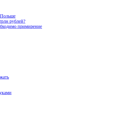
в Польше
трлн рублей?
обходимо примирение
ежать
руками