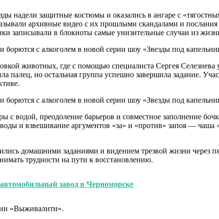
вёзды надели защитные костюмы и оказались в ангаре с «тягостн
зывали архивные видео с их прошлыми скандалами и послания о
ики записывали в блокноты самые унизительные случаи из жизни
ровкой животных, где с помощью специалиста Сергея Селезнева
а палец, но остальная группа успешно завершила задание. Уча
ктиве.
ы с водой, преодоление барьеров и совместное заполнение бочк
воды и взвешивание аргументов «за» и «против» запоя — чаша «
лись домашними заданиями и видением трезвой жизни через пят
инимать трудности на пути к восстановлению.
й автомобильный завод в Черноморске
ерии «Выживалити».