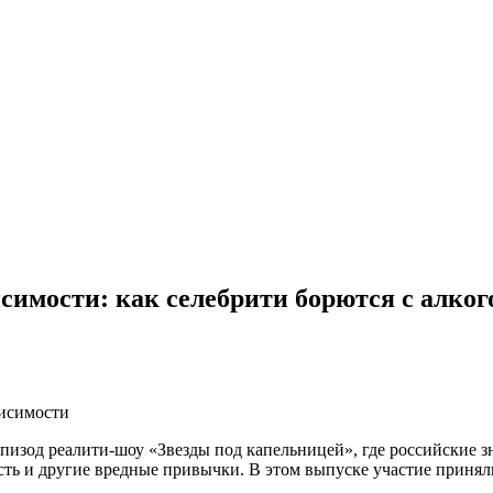
имости: как селебрити борются с алкого
висимости
эпизод реалити-шоу «Звезды под капельницей», где российские 
сть и другие вредные привычки. В этом выпуске участие приня