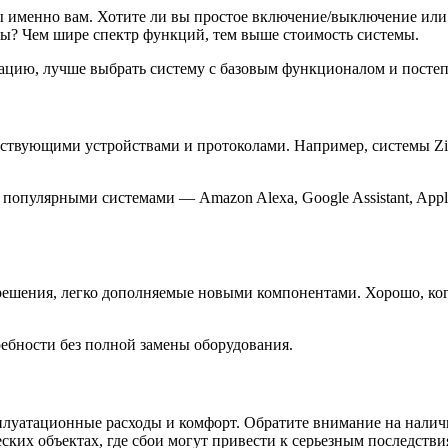
 именно вам. Хотите ли вы простое включение/выключение или 
ты? Чем шире спектр функций, тем выше стоимость системы.
изацию, лучше выбрать систему с базовым функционалом и посте
ествующими устройствами и протоколами. Например, системы Zi
 популярными системами — Amazon Alexa, Google Assistant, App
решения, легко дополняемые новыми компонентами. Хорошо, ког
ребности без полной замены оборудования.
плуатационные расходы и комфорт. Обратите внимание на налич
ских объектах, где сбои могут привести к серьезным последстви