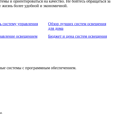
емы и ориентироваться на качество. Не бойтесь обращаться за
у жизнь более удобной и экономичной.
ь систему управления
Обзор лучших систем освещения
для дома
равление освещением
Бюджет и цена систем освещения
ные системы с программным обеспечением.
и.