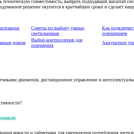
ь техническую совместимость, выбрать подходящий масштаб сист
одуманное решение окупится в кратчайшие сроки и сделает ваш
матизации
Советы по выбору умных
Как подключит
светильников
освещением
Выбор контроллеров для
умным домом
Аккуратное уп
освещения
тчиками движения, дистанционное управление и интеллектуаль
ктивности?
ехникой
вания яркости и таймерами для уменьшения потребления энерги