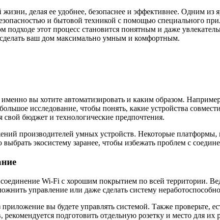
 жизни, делая ее удобнее, безопаснее и эффективнее. Одним из
 безопасностью и бытовой техникой с помощью специального пр
ом подходе этот процесс становится понятным и даже увлекатель
ы сделать ваш дом максимально умным и комфортным.
то именно вы хотите автоматизировать и каким образом. Наприме
большое исследование, чтобы понять, какие устройства совмест
я свой бюджет и технологические предпочтения.
жений производителей умных устройств. Некоторые платформы, 
выбрать экосистему заранее, чтобы избежать проблем с соедин
ание
е соединение Wi-Fi с хорошим покрытием по всей территории. Ве
сложнить управление или даже сделать систему неработоспособно
приложение вы будете управлять системой. Также проверьте, ест
, рекомендуется подготовить отдельную розетку и место для их 