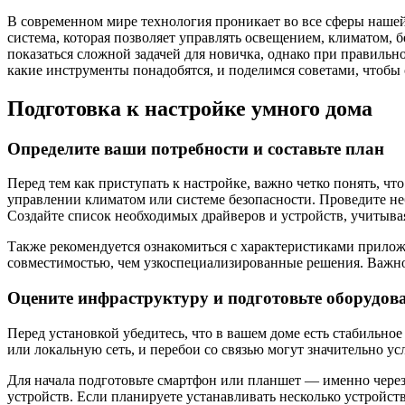
В современном мире технология проникает во все сферы нашей
система, которая позволяет управлять освещением, климатом,
показаться сложной задачей для новичка, однако при правильн
какие инструменты понадобятся, и поделимся советами, чтоб
Подготовка к настройке умного дома
Определите ваши потребности и составьте план
Перед тем как приступать к настройке, важно четко понять, ч
управлении климатом или системе безопасности. Проведите не
Создайте список необходимых драйверов и устройств, учитыва
Также рекомендуется ознакомиться с характеристиками прило
совместимостью, чем узкоспециализированные решения. Важно 
Оцените инфраструктуру и подготовьте оборудов
Перед установкой убедитесь, что в вашем доме есть стабильно
или локальную сеть, и перебои со связью могут значительно у
Для начала подготовьте смартфон или планшет — именно через 
устройств. Если планируете устанавливать несколько устройств