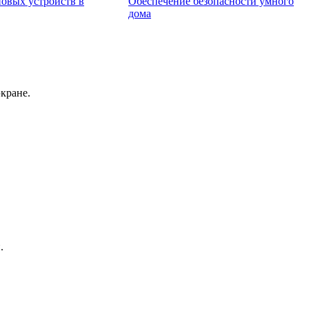
овых устройств в
Обеспечение безопасности умного
дома
кране.
.