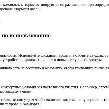
е команды), которые активируются по расписанию, при определ
ирована открытая дверь.
а
 по использованию
зопасности. Используйте сложные пароли и включите двухфакто
и устройств и приложений — это повышает уровень защиты.
омашнюю сеть на гостевую и основную, чтобы уменьшить риски в
комфортные условия без постоянного участия. Например, автом
-настоящему умным.
аш стиль жизни: утром чтобы включить кофе-машину и увеличит
ышает уровень комфорта.