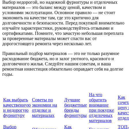
Выбор недорогой, но надежной фурнитуры и отделочных
материалов — это баланс между ценой, качеством и
условиями эксплуатации. Основное правило — не стоит
экономить на качестве там, где это критично для
долговечности и безопасности. Перед покупкой внимательно
изучайте характеристики, руководствуйтесь отзывами и
сертификатами. Помните, что зачастую небольшая переплата
за проверенные материалы может спасти вас от
дорогостоящего ремонта через несколько лет.
Правильный подбор материалов — это не только разумное
расходование бюджета, но и залог уютного, красивого и
долговечного жилья. Следуйте нашим советам, и ваша
ремонтная инвестиция обязательно оправдает себя на долгие
годы.
На что
Как
Как выбрать
Советы по
Лучшие
обратить
сочет
качественную
экономии на
бюджетные
внимание
цену 
и недорогую
отделке и
бренды
при покупке
качес
фурнитуру
материалах
фурнитуры
отделочных
отдел
материалов
Выбор
Как
ТОП-