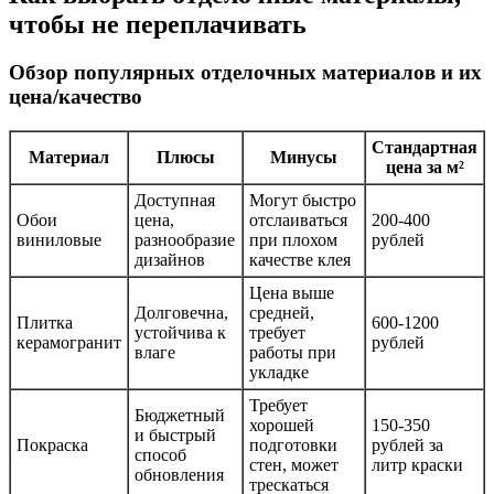
чтобы не переплачивать
Обзор популярных отделочных материалов и их
цена/качество
Стандартная
Материал
Плюсы
Минусы
цена за м²
Доступная
Могут быстро
Обои
цена,
отслаиваться
200-400
виниловые
разнообразие
при плохом
рублей
дизайнов
качестве клея
Цена выше
Долговечна,
средней,
Плитка
600-1200
устойчива к
требует
керамогранит
рублей
влаге
работы при
укладке
Требует
Бюджетный
хорошей
150-350
и быстрый
Покраска
подготовки
рублей за
способ
стен, может
литр краски
обновления
трескаться