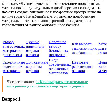
к выводу: «Лучшее решение — это сочетание проверенных
материалов с индивидуальным дизайнерским подходом, что
поможет создать уникальное и комфортное пространство на
долгие годы». Не забывайте, что грамотно подобранные
материалы — это залог долгосрочной эксплуатации и
удовольствия от вашего обновленного балкона.
Выбор
Лучшие
Советы по
Как выбрать
Мате
влагостойких
панели для
выбору
теплоизоляцию
для 
материалов
отделки
безопасных
для балкона
от в
для балкона
балкона
покрытий
Виды
Экологичные
Долговечные
Цветовые
Цена
современных
отделочные
варианты
решения для
каче
отделочных
материалы
отделки
балкона
мате
материалов
Читайте также:
1. Как выбрать строительные
материалы для ремонта квартиры недорого
Вопрос 1