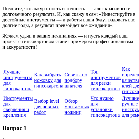
Помните, что аккуратность и точность — залог красивого и
долговечного результата. И, как скажу я сам: «Инвестируйте в
достойные инструменты — и работы ваши будут радовать вас
долгие годы, а результат превзойдет все ожидания».
Желаем удачи в ваших начинаниях — и пусть каждый ваш
проект с гипсокартоном станет примером профессионализма
и аккуратности!
Как
Лучшие
Топ
Как выбрать
Советы по
определ
инструменты
инструментов
ножовку для
подбору
качест
для
для резки
гипсокартона
шпателя
клей дл
гипсокартона
гипсокартона
гипсока
Инструменты
Что нужно
Лучшие
Выбор level
Обзор
для
для
ручные
для ровных
монтажных
сверления и
установки
инстру
работ
ножниц
крепления
гипсокартона
для рем
Вопрос 1